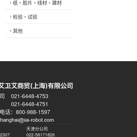
纸・胶片・线材・建材
检验・试验
其他
021-6448-4753
6448-4751
话：800-988-1597
天津分公司
-2307
022-58171826