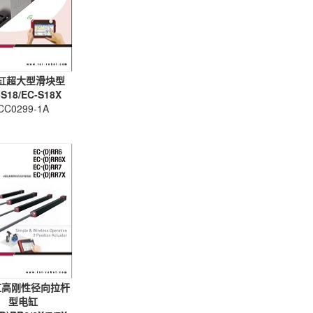
缸超大型滑块型
-S18/EC-S18X
CC0299-1A
缸高刚性径向拉杆
型电缸