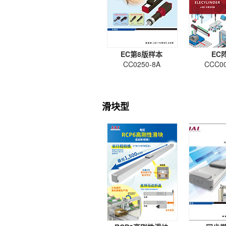
EC第8版样本
EC
CC0250-8A
CCC00
滑块型