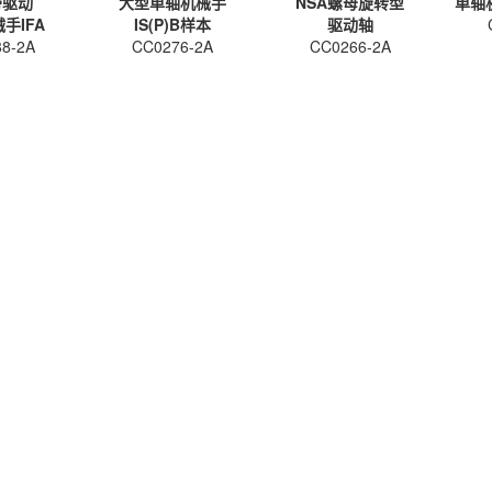
带驱动
大型单轴机械手
NSA螺母旋转型
单轴机
手IFA
IS(P)B样本
驱动轴
8-2A
CC0276-2A
CC0266-2A