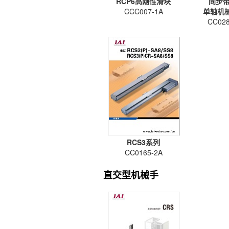
RCP6高刚性滑块
同步
CCC007-1A
单轴机械
CC028
RCS3系列
CC0165-2A
直交型机械手