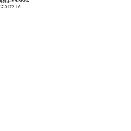
械手ISB/SSPA
CC0172-1A