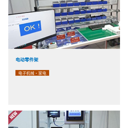
油墨加入塑胶袋后拧上盖子的装置中，使用于去除袋内空气的工序上
IXA-4NSW/4NHW（部件清洗的供给/取出工序）
XSEL2标准搭载OPC服务器，可与多种工业用设备进行通信。
最长3200ｍｍ、水平最大负载质量40kg的皮带驱动型电动驱动轴。
介绍使用1轴进行的应用，包括向基板检查装置投料、下料、不合格品的筛选。
将托盘上放置的基板移载到有高低差的传送带上的装置。
在涂了奶油的烘焙点心的下侧坯料上叠加上层坯料的工序。
为了使材料（面粉、水、食盐）混合后的面团更有劲道而进行的揉面工序。
在将箱子推到定位板上，定位印刷面后打印保质期的工序中使用。
在将从上一工序（装箱）送来的烘焙点心移动到下一工序（包装）传送带上的工序中使用。
在从上面向从传送带送来的盒子压入盖子的工序中使用。
在将传送带上流动的加工食品上的装饰配料按压并固定的装置中使用电缸。
用于移动在包装上打印保质期/制造年月日的喷墨打印机的喷头。
在对从传送带上送来的食品进行装箱的作业中，使用电缸滑动型的3轴和机械夹爪。
在以与管的进给速度相同的速度进给切割机，并用刀具切断的工序中使用。
用于将绳状材料（金属线）切割成与品种相符长度的工序。
以一定间隔反复传送过滤器用无纺布材料（辊材）的工序。
在将送来的面板从传送带上取出，移载到倾斜矫正机上的工序中使用。
用于将次品（因袋子松开而变形的产品）用排出板送出到排出线的工序。
堆料架升降时使用“间距进给”，向堆料架插入存储盘时使用“加减速功能”。
将刹车片的推压动作实行电动化，能够大幅缩短程序切换的时间
机械臂长1200mm的大型水平多关节机械手的产品阵容新增了防滴系列。
可在3D模拟器上进行干涉检查和动作程序确认，从而减少装置设计工时。
此为在印刷电路板检查工序中，将2轴作为直交机械手使用的案例。
从将零件A抓取并放置到分度转台，用另一台水平多关节机械手将零件A嵌合到零件B上。
由于具有高刚性，可在无尘室内进行长行程且重物的搬运。
电动零件架
电子机械・家电