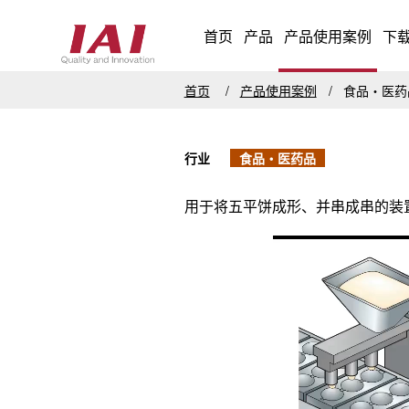
首页
产品
产品使用案例
下
首页
产品使用案例
食品・医
行业
食品・医药品
用于将五平饼成形、并串成串的装