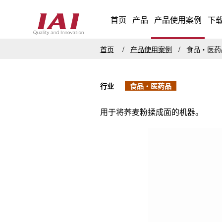
首页
产品
产品使用案例
下
首页
产品使用案例
食品・医
行业
食品・医药品
用于将荞麦粉揉成面的机器。