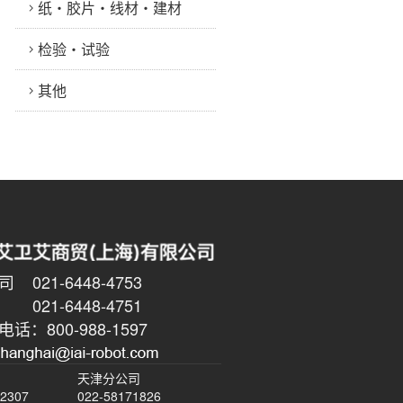
纸・胶片・线材・建材
检验・试验
其他
021-6448-4753
6448-4751
话：800-988-1597
天津分公司
-2307
022-58171826