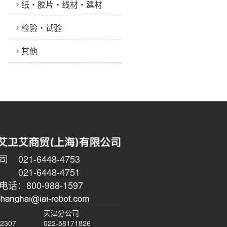
纸・胶片・线材・建材
检验・试验
其他
021-6448-4753
6448-4751
话：800-988-1597
天津分公司
-2307
022-58171826