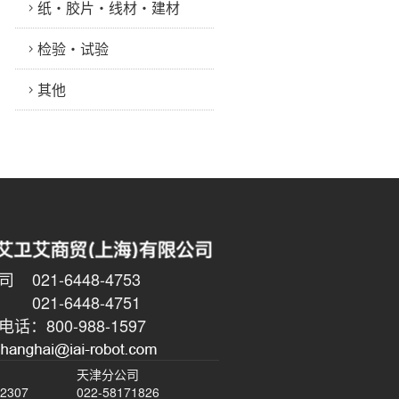
纸・胶片・线材・建材
检验・试验
其他
021-6448-4753
6448-4751
话：800-988-1597
天津分公司
-2307
022-58171826