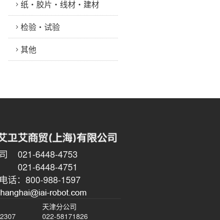
纸・胶片・线材・建材
检验・试验
其他
021-6448-4753
6448-4751
话：800-988-1597
天津分公司
-2307
022-58171826